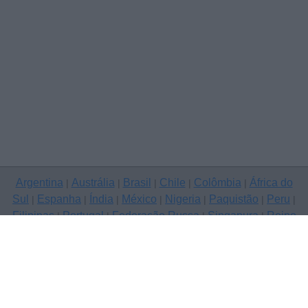
Argentina
Austrália
Brasil
Chile
Colômbia
África do
|
|
|
|
|
Sul
Espanha
Índia
México
Nigeria
Paquistão
Peru
|
|
|
|
|
|
|
Filipinas
Portugal
Federação Russa
Singapura
Reino
|
|
|
|
Unido
Estados Unidos
Venezuela
|
|
Copyright © 2026 ClassificadosGratis.com.pt — anunciar grátis, A
dos Cunhados
Contacte-nos
Política de Privacidade
|