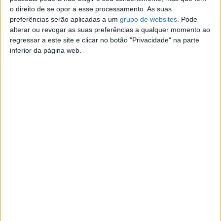
Câmbio:
Manual
o direito de se opor a esse processamento. As suas
Combustível:
Diesel
preferências serão aplicadas a um
grupo de websites
. Pode
alterar ou revogar as suas preferências a qualquer momento ao
regressar a este site e clicar no botão "Privacidade" na parte
Contato
inferior da página web.
filipe
Contatar o anunciante
Detalhes da publicação
Audi A4 1.9 TDi M6 Sport (130cv) (4p)Preço: 2.500 €
Primeiro Registo: 2004 (Novembro) Quilómetros: 320.000
kms Potência: 130 cv Cilindrada: 1.896 cc Combustível:
Diesel Tipo: Sedan Cor exterior: Prata Cor interior: Bicolor
Caixa de velocidades: Manual Portas: 4 Lugares: 5
Denunciar o anúncio