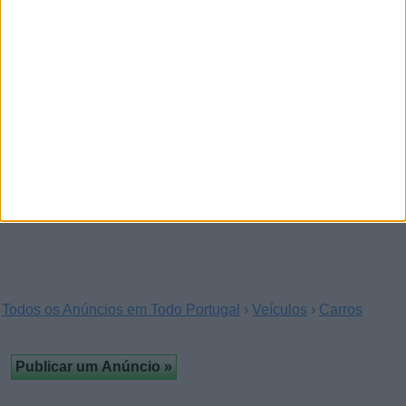
Audi A4 2004
(À cruz, Açores)
Audi A4 1.9 TDI 130 CV - muito bem
conservado.Estou a vender um Audi A4 1.9 TDI de
2004 (outubro de…
Audi A4 2004, Automática
(Vila Nova
de Gaia, Porto)
Veículo Original.Capota substituída.Manutenção
realizada principalmente nas concessionárias…
Todos os Anúncios em Todo Portugal
›
Veículos
›
Carros