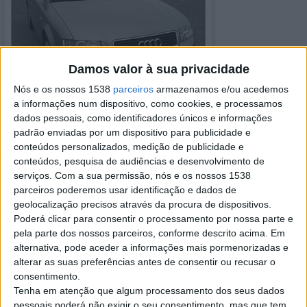
Damos valor à sua privacidade
Nós e os nossos 1538
parceiros
armazenamos e/ou acedemos
a informações num dispositivo, como cookies, e processamos
dados pessoais, como identificadores únicos e informações
padrão enviadas por um dispositivo para publicidade e
conteúdos personalizados, medição de publicidade e
conteúdos, pesquisa de audiências e desenvolvimento de
serviços.
Com a sua permissão, nós e os nossos 1538
parceiros poderemos usar identificação e dados de
geolocalização precisos através da procura de dispositivos.
Detalhes do anúncio
Poderá clicar para consentir o processamento por nossa parte e
pela parte dos nossos parceiros, conforme descrito acima. Em
Cidade:
A dos Cunhados, Lisboa
alternativa, pode aceder a informações mais pormenorizadas e
Operação:
Venda
alterar as suas preferências antes de consentir ou recusar o
Preço:
€ 2.500
consentimento.
Modelo:
Audi A4
Ano:
2004
Tenha em atenção que algum processamento dos seus dados
Quilometragem:
332.000
pessoais poderá não exigir o seu consentimento, mas que tem