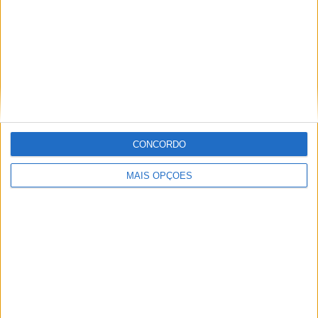
Matrícula: 1491ZD Ano: 2004 Modelo: A4
Cilindrada…
Audi A4 2004
(Bairro da Costa, Vila Real)
Audi A4 B6 Sport 1.9 TDI pd130 Segmento: Sedan
Matrícula: 1491ZD Ano: 2004 Modelo: A4
Cilindrada…
CONCORDO
MAIS OPÇÕES
Audi A4 2004, Manual
(Abelal, Porto)
Audi A4 130 CV, excelente estado
geral.Transmissão manual de 6 velocidades.
7.000 km.Correia…
Audi A4 2004, Automática
(Afonsos,
Setúbal)