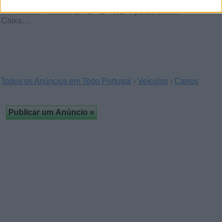
Condição: Usado Ano: 2017 Quilómetros: 67.000
km Modelo / Versão: 2.4 D-4D 4WD Tipo de Caixa:
Caixa…
Todos os Anúncios em Todo Portugal
›
Veículos
›
Carros