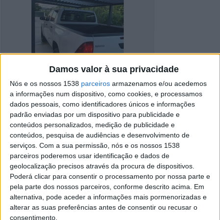
Damos valor à sua privacidade
Nós e os nossos 1538
parceiros
armazenamos e/ou acedemos
a informações num dispositivo, como cookies, e processamos
dados pessoais, como identificadores únicos e informações
padrão enviadas por um dispositivo para publicidade e
conteúdos personalizados, medição de publicidade e
conteúdos, pesquisa de audiências e desenvolvimento de
serviços.
Com a sua permissão, nós e os nossos 1538
Detalhes do anúncio
parceiros poderemos usar identificação e dados de
geolocalização precisos através da procura de dispositivos.
Cidade:
A dos Cunhados, Lisboa
Poderá clicar para consentir o processamento por nossa parte e
Operação:
Venda
pela parte dos nossos parceiros, conforme descrito acima. Em
Preço:
€ 8.000
alternativa, pode aceder a informações mais pormenorizadas e
Modelo:
Toyota Hilux
alterar as suas preferências antes de consentir ou recusar o
Ano:
2017
consentimento.