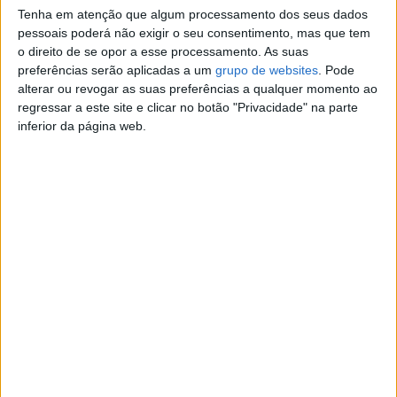
Tenha em atenção que algum processamento dos seus dados
Contato
pessoais poderá não exigir o seu consentimento, mas que tem
o direito de se opor a esse processamento. As suas
belkissa ferreira
preferências serão aplicadas a um
grupo de websites
. Pode
Contatar o anunciante
alterar ou revogar as suas preferências a qualquer momento ao
regressar a este site e clicar no botão "Privacidade" na parte
Detalhes da publicação
inferior da página web.
Toyota Hilux 2.4D4d 4x4 5lugares
Segmento: SUV/TT
Ano: 2017
Modelo: Hilux
Mês de Registo: Novembro
Cilindrada: 2.400
Combustível: Diesel
Potência: 160
Quilómetros: 151.980 km
Tipo de Caixa: Manual
Portas: 4-5
Lugares: 5
Possibilidade de crédito, apesar de ser particular!
Toyota hilux 2.4 d4d em excelente estado a todos os