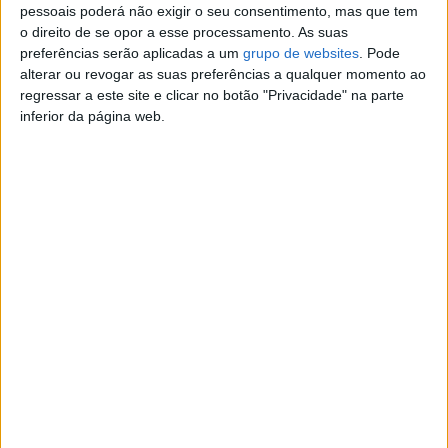
pessoais poderá não exigir o seu consentimento, mas que tem
Contato
o direito de se opor a esse processamento. As suas
preferências serão aplicadas a um
grupo de websites
. Pode
Aulia junichriss
alterar ou revogar as suas preferências a qualquer momento ao
Contatar o anunciante
regressar a este site e clicar no botão "Privacidade" na parte
inferior da página web.
Detalhes da publicação
Volvo C70 T5 Coupe
Segmento: Coupé
Modelo: C70
Mês de Registo: Novembro
Ano: 2000
Cilindrada: 2.300
Combustível: Gasolina
Potência: 300
Quilómetros: 245.000 km
Tipo de Caixa: Manual
Condição: Usado
Portas: 1-3
Lugares: 5
Volvo C70 T5 Turbo 300CV, O carro esta em muito bom