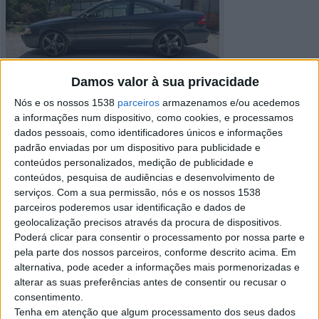
Damos valor à sua privacidade
Nós e os nossos 1538
parceiros
armazenamos e/ou acedemos
a informações num dispositivo, como cookies, e processamos
dados pessoais, como identificadores únicos e informações
padrão enviadas por um dispositivo para publicidade e
conteúdos personalizados, medição de publicidade e
conteúdos, pesquisa de audiências e desenvolvimento de
serviços.
Com a sua permissão, nós e os nossos 1538
parceiros poderemos usar identificação e dados de
Detalhes do anúncio
geolocalização precisos através da procura de dispositivos.
Poderá clicar para consentir o processamento por nossa parte e
Cidade:
A dos Cunhados, Lisboa
pela parte dos nossos parceiros, conforme descrito acima. Em
Operação:
Venda
alternativa, pode aceder a informações mais pormenorizadas e
Preço:
€ 2.000
alterar as suas preferências antes de consentir ou recusar o
Modelo:
Volvo C70
consentimento.
Ano:
2000
Tenha em atenção que algum processamento dos seus dados