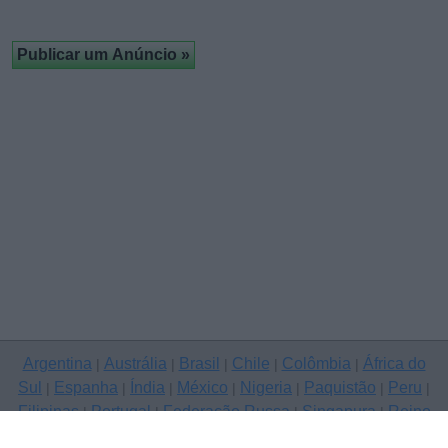
Argentina
Austrália
Brasil
Chile
Colômbia
África do
|
|
|
|
|
Sul
Espanha
Índia
México
Nigeria
Paquistão
Peru
|
|
|
|
|
|
|
Filipinas
Portugal
Federação Russa
Singapura
Reino
|
|
|
|
Unido
Estados Unidos
Venezuela
|
|