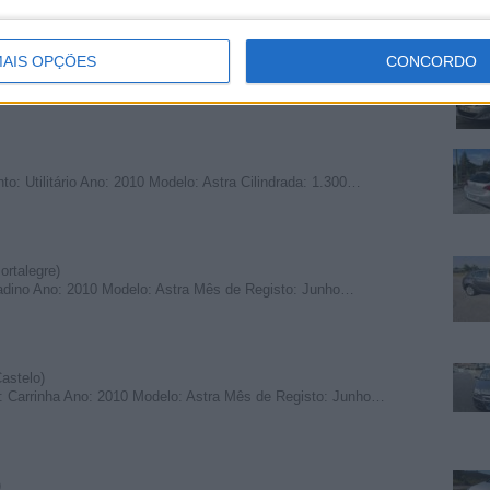
elo Branco)
AIS OPÇÕES
CONCORDO
 Carrinha Matrícula: 17-LB-23 Ano: 2010 Modelo: Astra Mês…
o: Utilitário Ano: 2010 Modelo: Astra Cilindrada: 1.300…
rtalegre)
adino Ano: 2010 Modelo: Astra Mês de Registo: Junho…
astelo)
: Carrinha Ano: 2010 Modelo: Astra Mês de Registo: Junho…
)