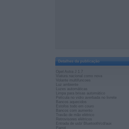
Detalhes da publicação
Opel Astra J 1.7
Viatura nacional como nova
Volante multifuncoes
Luz ambiente
Luzes automáticas
Limpa para brisas automático
Película no vidro averbada no livrete
Bancos aquecidos
Estofos todo em couro
Bancos com aumento
Travão de mão elétrico
Retrovisores elétricos
Entrada de usb/ Bluetooth/cd/aux
Parrot