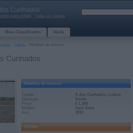
dos Cunhados
cione outra cidade
|
Todas as cidades
Meus Classificados
Ajuda
ículos
›
Carros
› Detalhes do anúncio
dos Cunhados
Detalhes do anúncio
Cidade:
A dos Cunhados, Lisboa
Operação:
Venda
Preço:
€ 1.300
Modelo:
Opel Astra
Ano:
2010
Contato