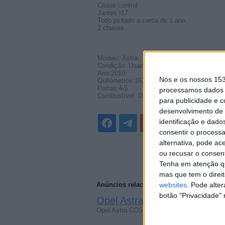
Cruise control
Jantes r17
Todo pintado a cerca de 1 ano
2 chaves
Modelo: Astra
Condição: Usado
Ano:2010
Nós e os nossos 15
Quilómetros:162.016 km
Portas:4-5
processamos dados p
Combustível: Diesel
para publicidade e 
desenvolvimento de 
identificação e dado
consentir o process
alternativa, pode ac
ou recusar o consen
Tenha em atenção qu
mas que tem o direi
Anúncios relacionados
websites
. Pode alte
botão "Privacidade" 
Opel Astra 2010
(Amadora, Lisboa)
Opel Astra COSMO 1.7 CDTI AnunciantePar