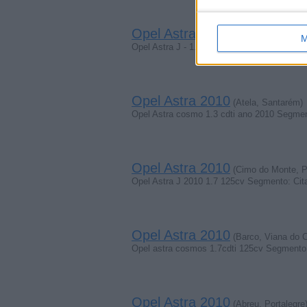
Opel Astra 2010
(Dominguizo, Cast
M
Opel Astra J - 1.7 CDTI . 125CV Segmento:
Opel Astra 2010
(Atela, Santarém)
Opel Astra cosmo 1.3 cdti ano 2010 Segment
Opel Astra 2010
(Cimo do Monte, Po
Opel Astra J 2010 1.7 125cv Segmento: Cit
Opel Astra 2010
(Barco, Viana do C
Opel astra cosmos 1.7cdti 125cv Segmento
Opel Astra 2010
(Abreu, Portalegre