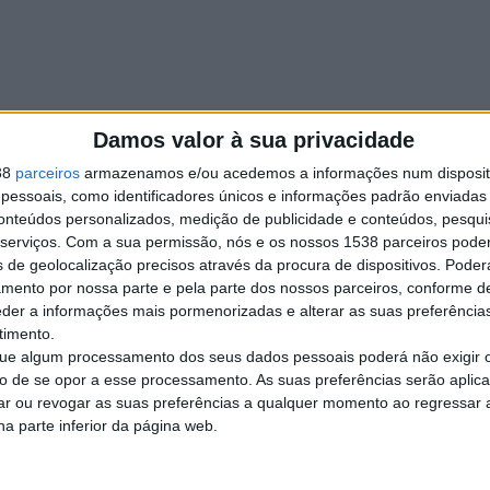
Damos valor à sua privacidade
38
parceiros
armazenamos e/ou acedemos a informações num dispositi
essoais, como identificadores únicos e informações padrão enviadas 
conteúdos personalizados, medição de publicidade e conteúdos, pesqui
serviços.
Com a sua permissão, nós e os nossos 1538 parceiros pode
s de geolocalização precisos através da procura de dispositivos. Poderá
amento por nossa parte e pela parte dos nossos parceiros, conforme d
Denunciar o anúnci
eder a informações mais pormenorizadas e alterar as suas preferência
timento.
e algum processamento dos seus dados pessoais poderá não exigir 
to de se opor a esse processamento. As suas preferências serão apli
rar ou revogar as suas preferências a qualquer momento ao regressar a 
na parte inferior da página web.
ticular ModeloAstra CondiçãoUsado Ano2010 Quilómetros180.000…