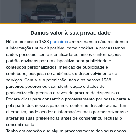
Damos valor à sua privacidade
Nós e os nossos 1538
parceiros
armazenamos e/ou acedemos
a informações num dispositivo, como cookies, e processamos
dados pessoais, como identificadores únicos e informações
padrão enviadas por um dispositivo para publicidade e
conteúdos personalizados, medição de publicidade e
conteúdos, pesquisa de audiências e desenvolvimento de
serviços.
Com a sua permissão, nós e os nossos 1538
parceiros poderemos usar identificação e dados de
geolocalização precisos através da procura de dispositivos.
Detalhes do anúncio
Poderá clicar para consentir o processamento por nossa parte e
pela parte dos nossos parceiros, conforme descrito acima. Em
Cidade:
A dos Cunhados, Lisboa
alternativa, pode aceder a informações mais pormenorizadas e
Operação:
Venda
Preço:
€ 2.000
alterar as suas preferências antes de consentir ou recusar o
Modelo:
Land Rover Discovery
consentimento.
Ano:
1994
Tenha em atenção que algum processamento dos seus dados