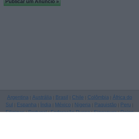
Argentina
Austrália
Brasil
Chile
Colômbia
África do
|
|
|
|
|
Sul
Espanha
Índia
México
Nigeria
Paquistão
Peru
|
|
|
|
|
|
|
Filipinas
Portugal
Federação Russa
Singapura
Reino
|
|
|
|
Unido
Estados Unidos
Venezuela
|
|
Copyright © 2026 ClassificadosGratis.com.pt — anunciar grátis, A
dos Cunhados