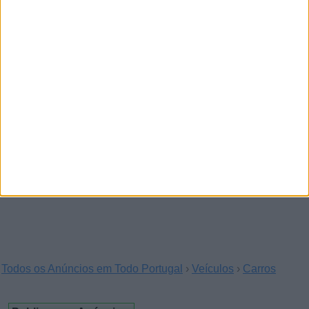
Land Rover Discovery 1994,
Manual
(Abambres, Vila Real)
Toyota Discovery 300 de 1994, em perfeitas
condições de funcionamento.
Land Rover Discovery 1994
(Amadora, Lisboa)
Land rover discovery Modelo: Discovery Ano:
1994 Combustível: Diesel Quilómetros: 338.000
km…
Todos os Anúncios em Todo Portugal
›
Veículos
›
Carros