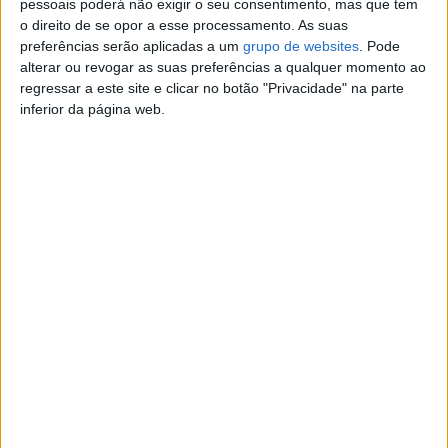
pessoais poderá não exigir o seu consentimento, mas que tem
o direito de se opor a esse processamento. As suas
Contato
preferências serão aplicadas a um
grupo de websites
. Pode
alterar ou revogar as suas preferências a qualquer momento ao
luma
regressar a este site e clicar no botão "Privacidade" na parte
Contatar o anunciante
inferior da página web.
Detalhes da publicação
Land rover discovery 300
quero clientes capazes
não trabalhadores
portas:1-3
combustível: diesel
Denunciar o anúncio